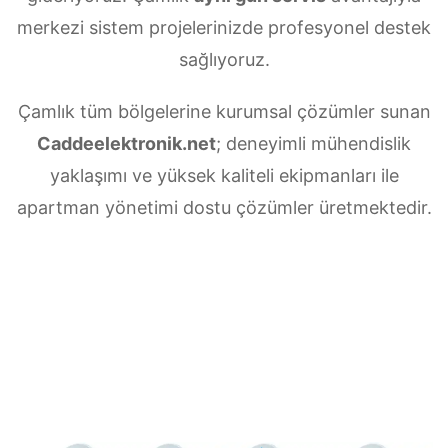
merkezi sistem projelerinizde profesyonel destek
sağlıyoruz.
Çamlık tüm bölgelerine kurumsal çözümler sunan
Caddeelektronik.net
; deneyimli mühendislik
yaklaşımı ve yüksek kaliteli ekipmanları ile
apartman yönetimi dostu çözümler üretmektedir.
Çamlık Merkezi uydu anten servisi
ihtiyaçlarınız için doğru adrestesiniz. Güvenilir
ve
7/24 teknik destek
sunan ekibimiz;
multiswitch bağlantıları, LNB ayarları, bina içi
dağıtım ve sistem modernizasyonu gibi tüm
teknik konularda uzmanlaşmıştır.