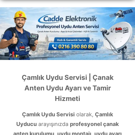
Çamlık Uydu Servisi | Çanak
Anten Uydu Ayarı ve Tamir
Hizmeti
Çamlık Uydu Servisi
olarak,
Çamlık
Uyducu
arayışınızda
profesyonel çanak
anten kurulumu
,
uydu montajı
,
uydu ayarı