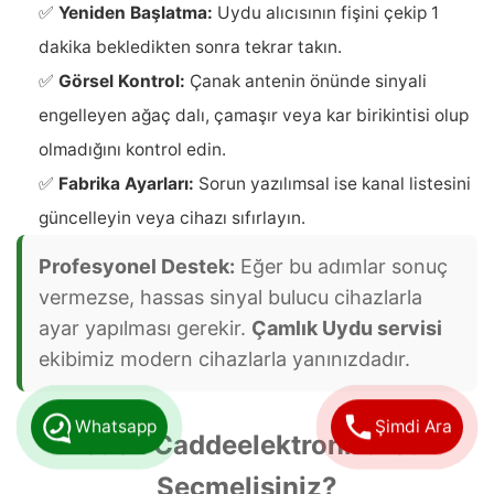
✅
Yeniden Başlatma:
Uydu alıcısının fişini çekip 1
dakika bekledikten sonra tekrar takın.
✅
Görsel Kontrol:
Çanak antenin önünde sinyali
engelleyen ağaç dalı, çamaşır veya kar birikintisi olup
olmadığını kontrol edin.
✅
Fabrika Ayarları:
Sorun yazılımsal ise kanal listesini
güncelleyin veya cihazı sıfırlayın.
Profesyonel Destek:
Eğer bu adımlar sonuç
vermezse, hassas sinyal bulucu cihazlarla
ayar yapılması gerekir.
Çamlık Uydu servisi
ekibimiz modern cihazlarla yanınızdadır.
Whatsapp
Şimdi Ara
Neden Caddeelektronik.net’i
Seçmelisiniz?