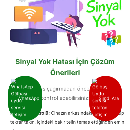
Sinyal Yok Hatası İçin Çözüm
Önerileri
Teknik servis çağırmadan önce şu adımları
WhatsApp
Şimdi Ara
kontrol edebilirsiniz:
✅
Kablo Kontrolü:
Cihazın arkasındaki kabloyu söküp
tekrar takın, içindeki bakır telin temas ettiğinden emin