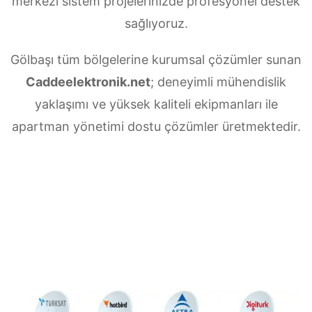
merkezi sistem projelerinizde profesyonel destek
sağlıyoruz.
Gölbaşı tüm bölgelerine kurumsal çözümler sunan
Caddeelektronik.net
; deneyimli mühendislik
yaklaşımı ve yüksek kaliteli ekipmanları ile
apartman yönetimi dostu çözümler üretmektedir.
Gölbaşı Merkezi uydu anten servisi
ihtiyaçlarınız için doğru adrestesiniz. Güvenilir
ve
7/24 teknik destek
sunan ekibimiz;
multiswitch bağlantıları, LNB ayarları, bina içi
dağıtım ve sistem modernizasyonu gibi tüm
teknik konularda uzmanlaşmıştır.