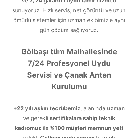
ve
7/24 garantili uydu tamir hizmeti
sunuyoruz. Hızlı servis, net görüntü ve uzun
ömürlü sistemler için uzman ekibimizle aynı
gün çözüm sağlıyoruz.
Gölbaşı tüm Malhallesinde
7/24 Profesyonel Uydu
Servisi ve Çanak Anten
Kurulumu
+22 yılı aşkın tecrübemiz
, alanında
uzman
ve gerekli
sertifikalara sahip teknik
kadromuz
ile
%100 müşteri memnuniyeti
odaklı
Gölbaşı uydu servisi
hizmeti