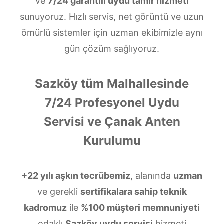
ve
7/24 garantili uydu tamir hizmeti
sunuyoruz. Hızlı servis, net görüntü ve uzun
ömürlü sistemler için uzman ekibimizle aynı
gün çözüm sağlıyoruz.
Sazköy tüm Malhallesinde
7/24 Profesyonel Uydu
Servisi ve Çanak Anten
Kurulumu
+22 yılı aşkın tecrübemiz
, alanında
uzman
ve gerekli
sertifikalara sahip teknik
kadromuz
ile
%100 müşteri memnuniyeti
odaklı
Sazköy uydu servisi
hizmeti