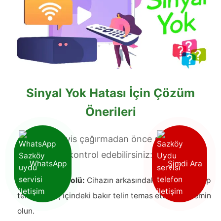
Sinyal Yok Hatası İçin Çözüm
Önerileri
Teknik servis çağırmadan önce şu adımları
kontrol edebilirsiniz:
WhatsApp
Şimdi Ara
✅
Kablo Kontrolü:
Cihazın arkasındaki kabloyu söküp
tekrar takın, içindeki bakır telin temas ettiğinden emin
olun.