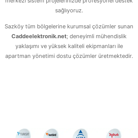
merkezi sistem projelerinizde profesyonel destek
sağlıyoruz.
Sazköy tüm bölgelerine kurumsal çözümler sunan
Caddeelektronik.net
; deneyimli mühendislik
yaklaşımı ve yüksek kaliteli ekipmanları ile
apartman yönetimi dostu çözümler üretmektedir.
Sazköy Merkezi uydu anten servisi
ihtiyaçlarınız için doğru adrestesiniz. Güvenilir
ve
7/24 teknik destek
sunan ekibimiz;
multiswitch bağlantıları, LNB ayarları, bina içi
dağıtım ve sistem modernizasyonu gibi tüm
teknik konularda uzmanlaşmıştır.