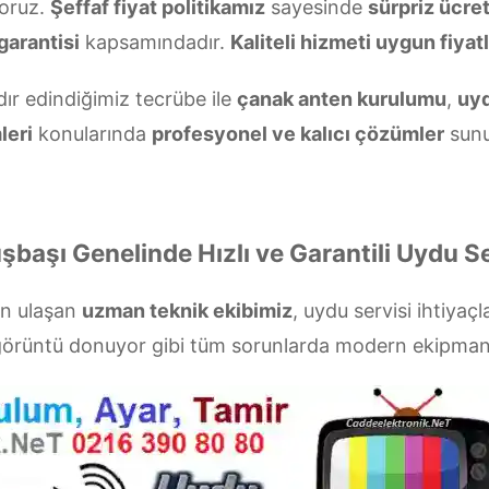
oruz.
Şeffaf fiyat politikamız
sayesinde
sürpriz ücre
garantisi
kapsamındadır.
Kaliteli hizmeti uygun fiyatl
dır edindiğimiz tecrübe ile
çanak anten kurulumu
,
uyd
leri
konularında
profesyonel ve kalıcı çözümler
sunu
şbaşı Genelinde Hızlı ve Garantili Uydu Se
ün ulaşan
uzman teknik ekibimiz
, uydu servisi ihtiyaçl
a görüntü donuyor gibi tüm sorunlarda modern ekipman