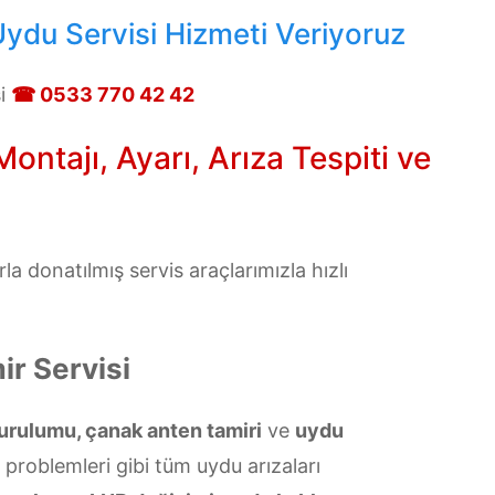
ydu Servisi Hizmeti Veriyoruz
si
☎ 0533 770 42 42
ntajı, Ayarı, Arıza Tespiti ve
 donatılmış servis araçlarımızla hızlı
r Servisi
urulumu, çanak anten tamiri
ve
uydu
ü problemleri gibi tüm uydu arızaları