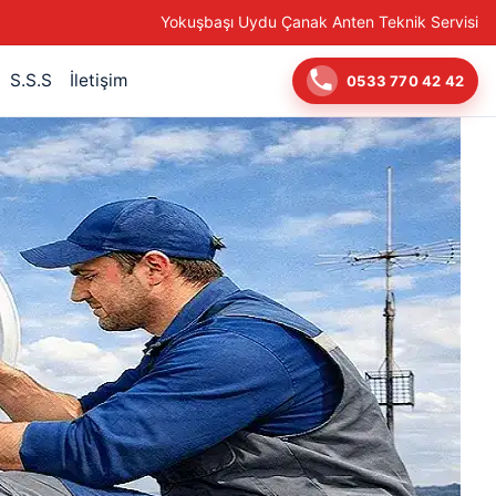
Yokuşbaşı Uydu Çanak Anten Teknik Servisi
S.S.S
İletişim
0533 770 42 42