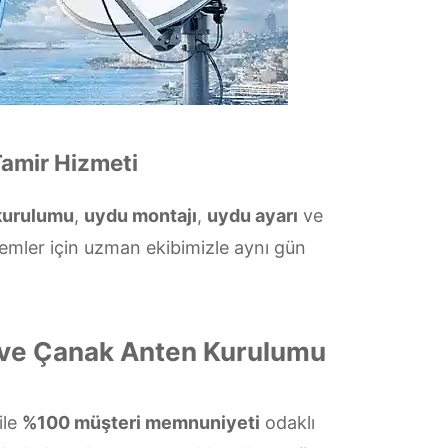
Tamir Hizmeti
kurulumu
,
uydu montajı
,
uydu ayarı
ve
temler için uzman ekibimizle aynı gün
i ve Çanak Anten Kurulumu
ile
%100 müşteri memnuniyeti
odaklı