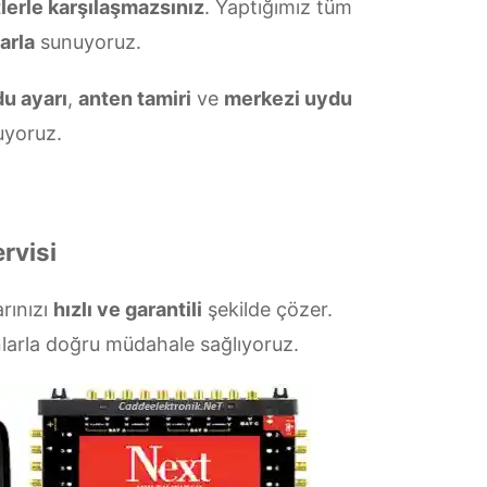
tlerle karşılaşmazsınız
. Yaptığımız tüm
arla
sunuyoruz.
u ayarı
,
anten tamiri
ve
merkezi uydu
yoruz.
rvisi
arınızı
hızlı ve garantili
şekilde çözer.
larla doğru müdahale sağlıyoruz.