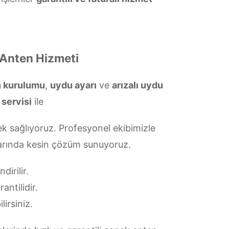
 Anten Hizmeti
n kurulumu
,
uydu ayarı
ve
arızalı uydu
 servisi
ile
k sağlıyoruz. Profesyonel ekibimizle
ularında kesin çözüm sunuyoruz.
irilir.
antilidir.
lirsiniz.