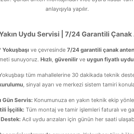
anlayışıyla yapılır.
Yakın Uydu Servisi | 7/24 Garantili Çanak
?
Yokuşbaşı
ve çevresinde
7/24 garantili çanak ante
meti sunuyoruz.
Hızlı
,
güvenilir
ve
uygun fiyatlı uydu
 Yokuşbaşı tüm mahallelerine 30 dakikada teknik deste
 kurulumu
, sinyal ayarı ve merkezi sistem tamiri kon
ı Gün Servis:
Konumunuza en yakın teknik ekip yönlend
li İşçilik:
Tüm montaj ve tamir işlemleri faturalı ve gar
 Destek:
Acil uydu arızaları için günün her saati ulaşabi