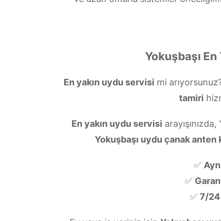
Yokuşbaşı En 
En yakın uydu servisi
mi arıyorsunuz
tamiri
hiz
En yakın uydu servisi
arayışınızda,
Yokuşbaşı uydu çanak anten
✅
Ayn
✅
Garanti
✅
7/24