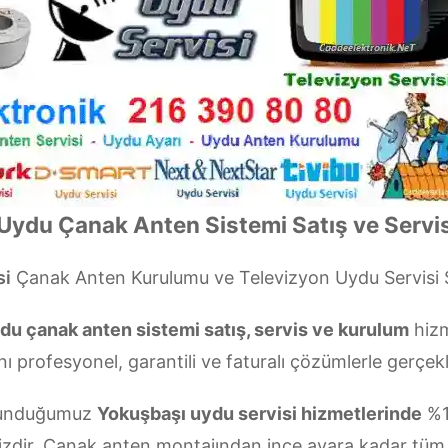
Uydu Çanak Anten Sistemi Satış ve Servis
si
Çanak Anten Kurulumu ve Televizyon Uydu Servisi
du çanak anten sistemi satış, servis ve kurulum
hizm
nı profesyonel, garantili ve faturalı çözümlerle gerçekl
n sunduğumuz
Yokuşbaşı uydu servisi hizmetlerinde
%1
izdir. Çanak anten montajından ince ayara kadar tüm